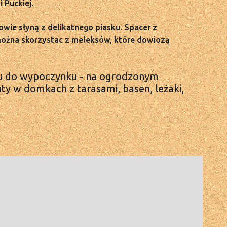
 Puckiej.
wie słyną z delikatnego piasku. Spacer z
 można skorzystac z meleksów, które dowiozą
u do wypoczynku - na ogrodzonym
nty w domkach z tarasami, basen, leżaki,