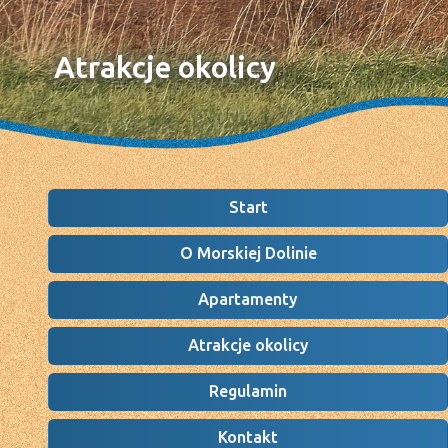
Atrakcje okolicy
Start
O Morskiej Dolinie
Apartamenty
Atrakcje okolicy
Regulamin
Kontakt