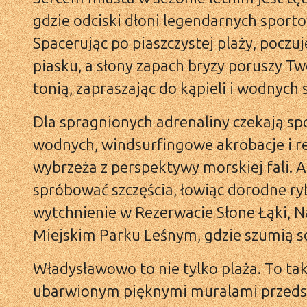
gdzie odciski dłoni legendarnych spor
Spacerując po piaszczystej plaży, pocz
piasku, a słony zapach bryzy poruszy T
tonią, zapraszając do kąpieli i wodnych 
Dla spragnionych adrenaliny czekają sp
wodnych, windsurfingowe akrobacje i re
wybrzeża z perspektywy morskiej fali
spróbować szczęścia, łowiąc dorodne ry
wytchnienie w Rezerwacie Słone Łąki,
Miejskim Parku Leśnym, gdzie szumią so
Władysławowo to nie tylko plaża. To tak
ubarwionym pięknymi muralami przedsta