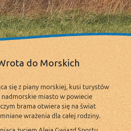
Wrota do Morskich
a się z piany morskiej, kusi turystów
o nadmorskie miasto w powiecie
czym brama otwiera się na świat
niane wrażenia dla całej rodziny.
tniąca życiem Aleja Gwiazd Sportu,