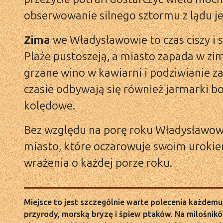
obserwowanie silnego sztormu z lądu je
Zima
we Władysławowie to czas ciszy i s
Plaże pustoszeją, a miasto zapada w zim
grzane wino w kawiarni i podziwianie
czasie odbywają się również jarmarki b
kolędowe.
Bez względu na porę roku Władysławow
miasto, które oczarowuje swoim uroki
wrażenia o każdej porze roku.
Miejsce to jest szczególnie warte polecenia każdemu, 
przyrody, morską bryzę i śpiew ptaków. Na milośnik