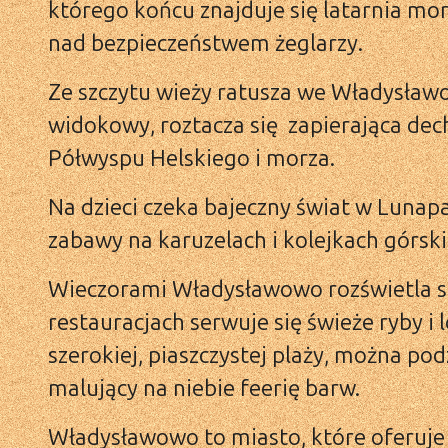
którego końcu znajduje się latarnia mo
nad bezpieczeństwem żeglarzy.
Ze szczytu wieży ratusza we Władysławo
widokowy, roztacza się zapierająca dec
Półwyspu Helskiego i morza.
Na dzieci czeka bajeczny świat w Lunapa
zabawy na karuzelach i kolejkach górski
Wieczorami Władysławowo rozświetla s
restauracjach serwuje się świeże ryby i 
szerokiej, piaszczystej plaży, można p
malujący na niebie feerię barw.
Władysławowo to miasto, które oferuje 