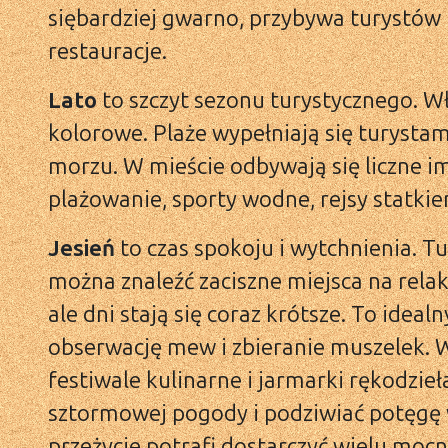
siębardziej gwarno, przybywa turystów i
restauracje.
Lato
to szczyt sezonu turystycznego. W
kolorowe. Plaże wypełniają się turystam
morzu. W mieście odbywają się liczne im
plażowanie, sporty wodne, rejsy statki
Jesień
to czas spokoju i wytchnienia. Tu
można znaleźć zaciszne miejsca na relak
ale dni stają się coraz krótsze. To idea
obserwację mew i zbieranie muszelek. 
festiwale kulinarne i jarmarki rękodzie
sztormowej pogody i podziwiać potęgę
przeżycie potrafi dostarczyć wielu moc