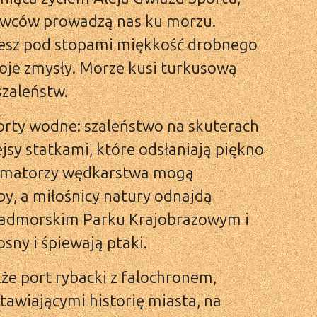
towców prowadzą nas ku morzu.
ujesz pod stopami miękkość drobnego
woje zmysły. Morze kusi turkusową
szaleństw.
orty wodne: szaleństwo na skuterach
jsy statkami, które odsłaniają piękno
. Amatorzy wędkarstwa mogą
by, a miłośnicy natury odnajdą
 Nadmorskim Parku Krajobrazowym i
sny i śpiewają ptaki.
że port rybacki z falochronem,
wiającymi historię miasta, na