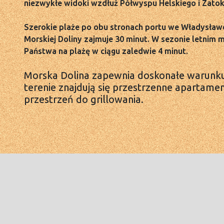
niezwykłe widoki wzdłuż Półwyspu Helskiego i Zatoki
Szerokie plaże po obu stronach portu we Władysławo
Morskiej Doliny zajmuje 30 minut. W sezonie letnim
Państwa na plażę w ciągu zaledwie 4 minut.
Morska Dolina zapewnia doskonałe warunk
terenie znajdują się przestrzenne apartame
przestrzeń do grillowania.