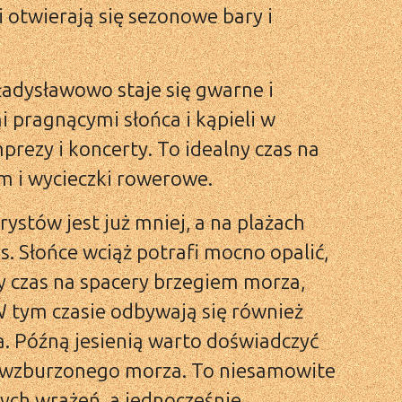
 otwierają się sezonowe bary i
ładysławowo staje się gwarne i
i pragnącymi słońca i kąpieli w
prezy i koncerty. To idealny czas na
em i wycieczki rowerowe.
rystów jest już mniej, a na plażach
s. Słońce wciąż potrafi mocno opalić,
lny czas na spacery brzegiem morza,
W tym czasie odbywają się również
ła. Późną jesienią warto doświadczyć
 wzburzonego morza. To niesamowite
nych wrażeń, a jednocześnie