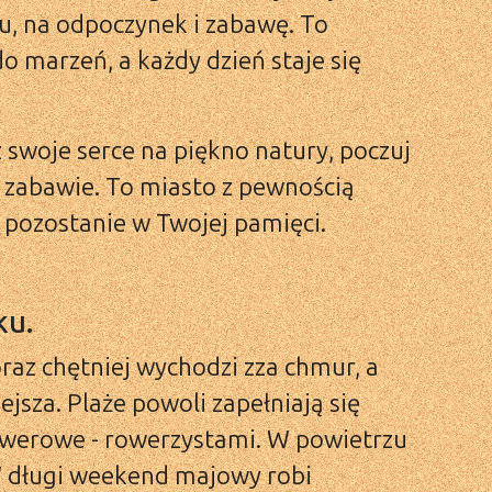
u, na odpoczynek i zabawę. To
o marzeń, a każdy dzień staje się
swoje serce na piękno natury, poczuj
j zabawie. To miasto z pewnością
 pozostanie w Twojej pamięci.
ku.
oraz chętniej wychodzi zza chmur, a
jsza. Plaże powoli zapełniają się
rowerowe - rowerzystami. W powietrzu
W długi weekend majowy robi