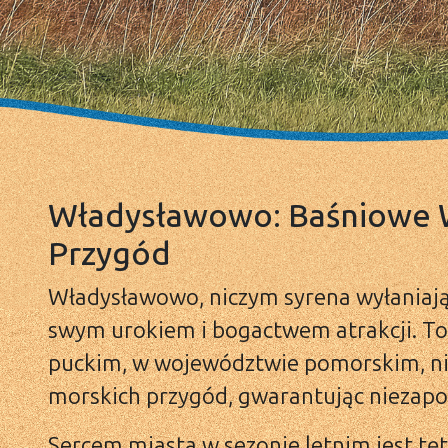
Władysławowo: Baśniowe 
Przygód
Władysławowo, niczym syrena wyłaniając
swym urokiem i bogactwem atrakcji. T
puckim, w województwie pomorskim, ni
morskich przygód, gwarantując niezapom
Sercem miasta w sezonie letnim jest tę